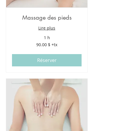
Massage des pieds
Lire plus
1 h
90.00
90.00 $ +tx
$
+tx
Réserver