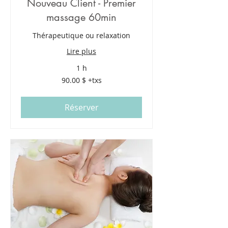
Nouveau Client - Premier
massage 60min
Thérapeutique ou relaxation
Lire plus
1 h
90.00
90.00 $ +txs
$
+txs
Réserver