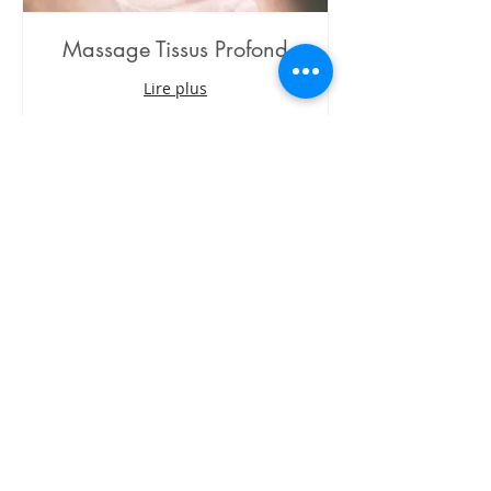
Massage Tissus Profond
Lire plus
1 h
90.00
90.00 $+tx
$+tx
Réserver